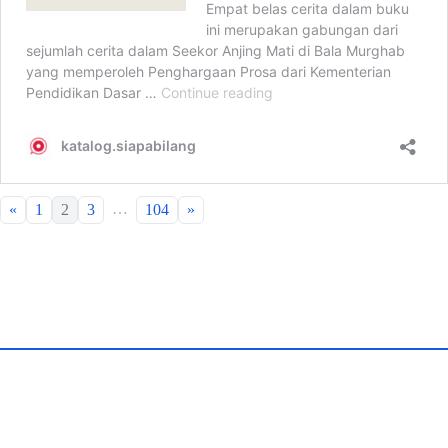
…
«
1
2
3
104
»