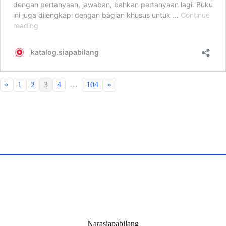
…
«
1
2
3
4
104
»
Narasiapabilang