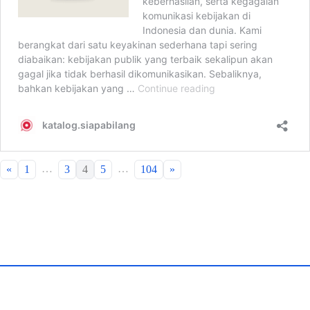
…
…
«
1
3
4
5
104
»