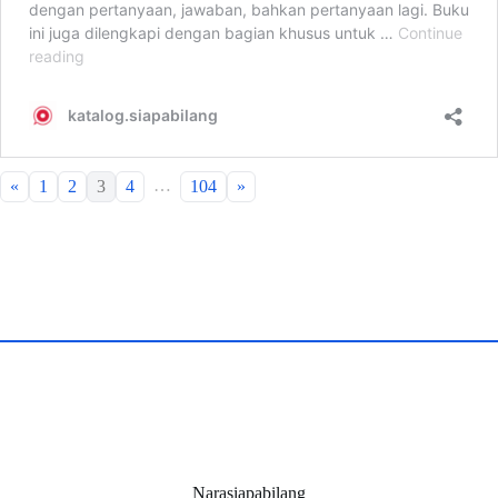
…
«
1
2
3
4
104
»
Narasiapabilang