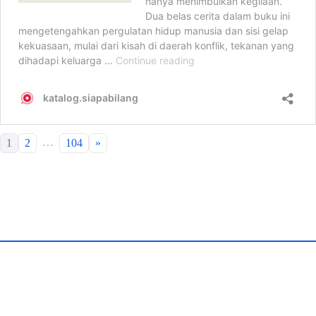
…
1
2
104
»