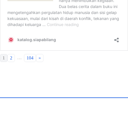
…
1
2
104
»