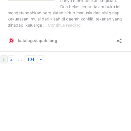
…
1
2
104
»