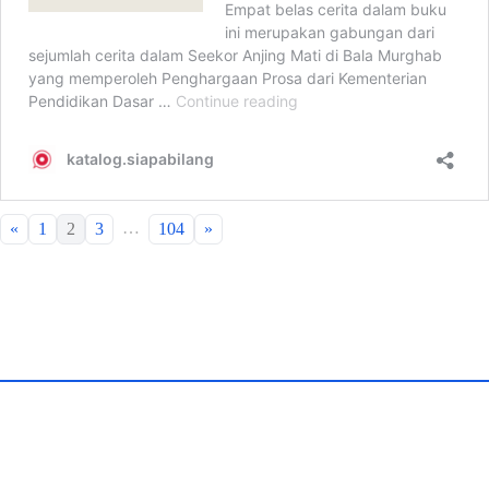
…
«
1
2
3
104
»