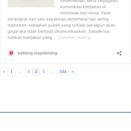
…
…
«
1
3
4
5
104
»