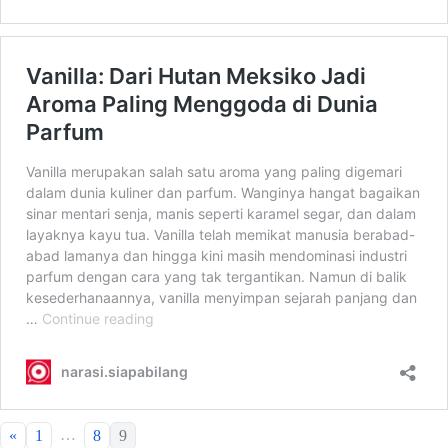
…
«
1
8
9