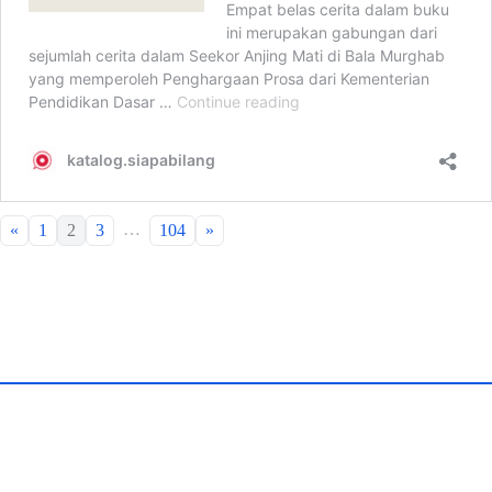
…
«
1
2
3
104
»