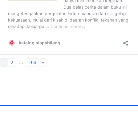
…
1
2
104
»