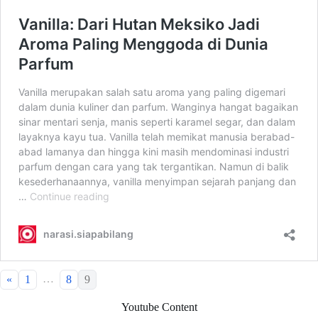
…
«
1
8
9
Youtube Content