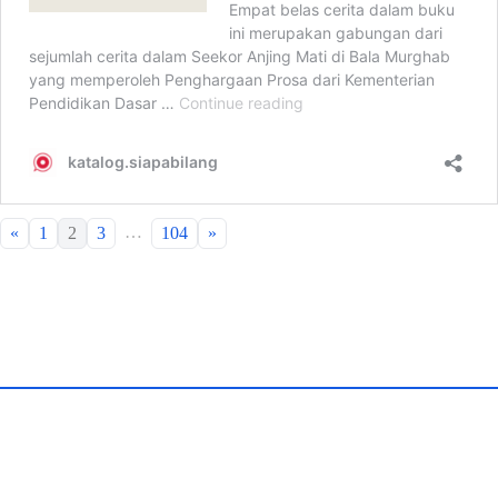
…
«
1
2
3
104
»