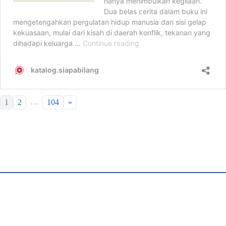
…
1
2
104
»