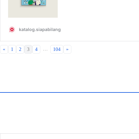
…
«
1
2
3
4
104
»