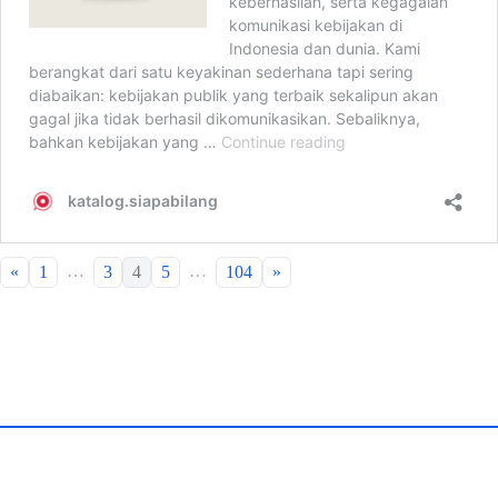
…
…
«
1
3
4
5
104
»