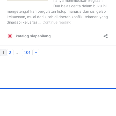
…
1
2
104
»