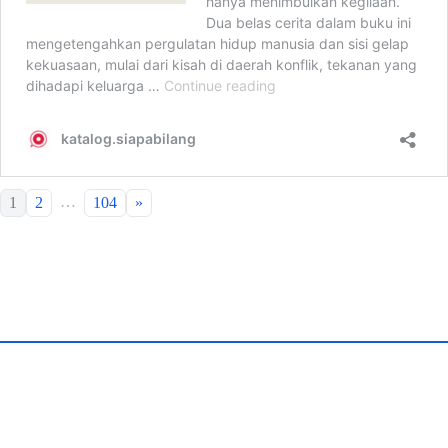
…
1
2
104
»