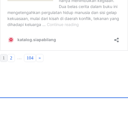
…
1
2
104
»