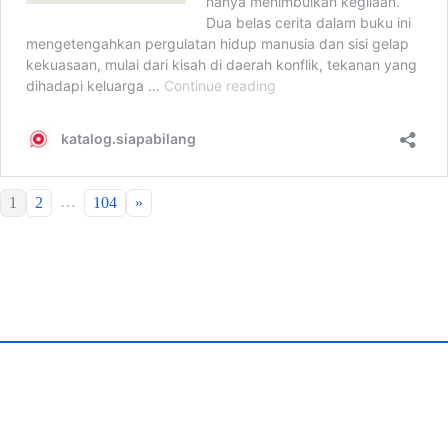
…
1
2
104
»