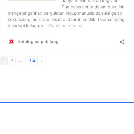
…
1
2
104
»