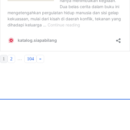
…
1
2
104
»