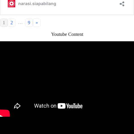
…
1
2
9
»
Youtube Content