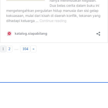
…
1
2
104
»