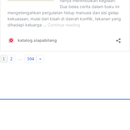
…
1
2
104
»