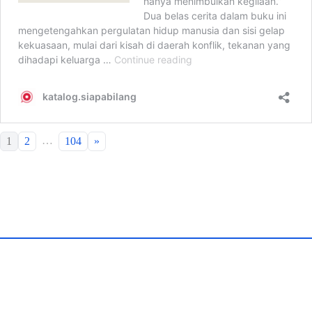
…
1
2
104
»