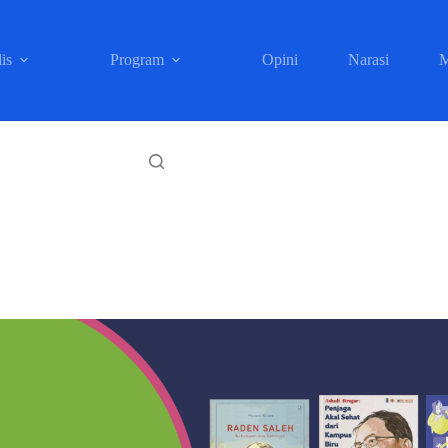
is
Program
Opini
Narasi
M