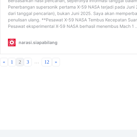
…
«
1
2
3
12
»