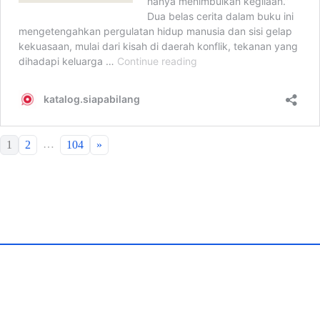
…
1
2
104
»