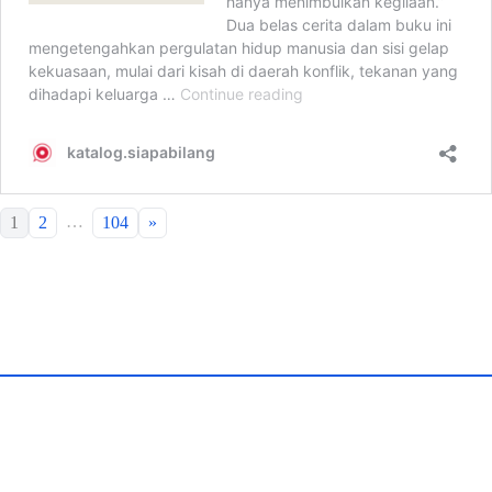
…
1
2
104
»