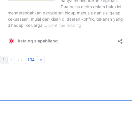
…
1
2
104
»