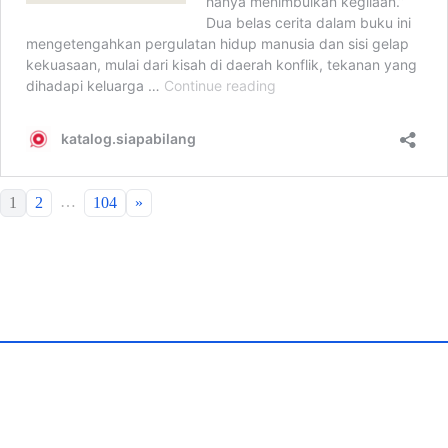
…
1
2
104
»