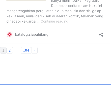
…
1
2
104
»