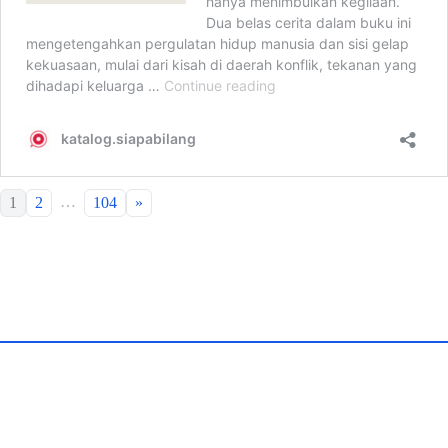
…
1
2
104
»