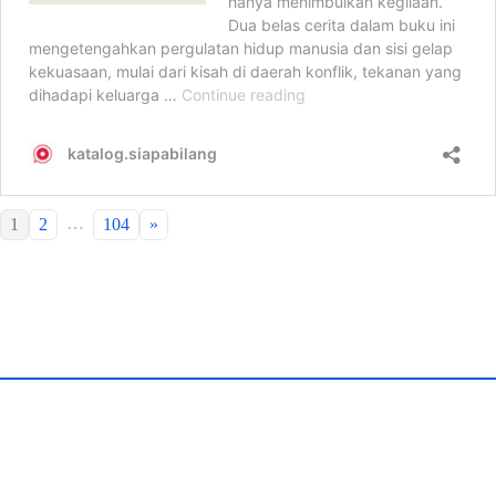
…
1
2
104
»