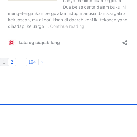
…
1
2
104
»