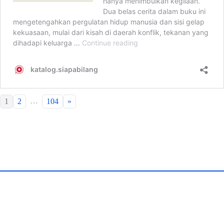
…
1
2
104
»