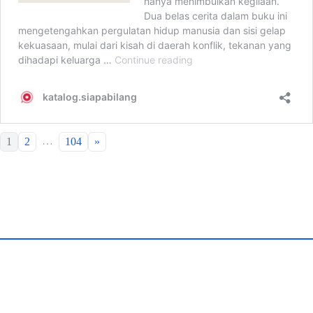
…
1
2
104
»