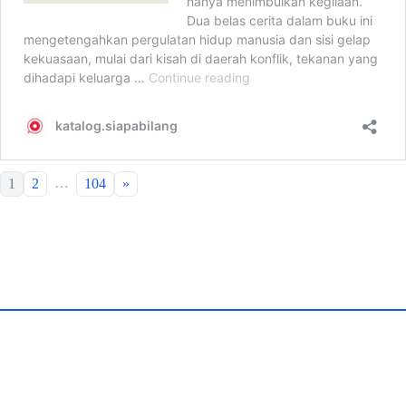
…
1
2
104
»