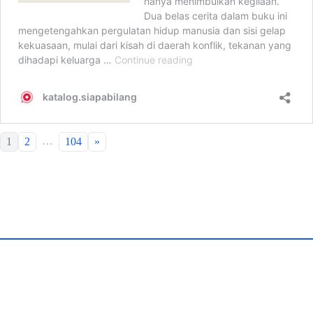
…
1
2
104
»