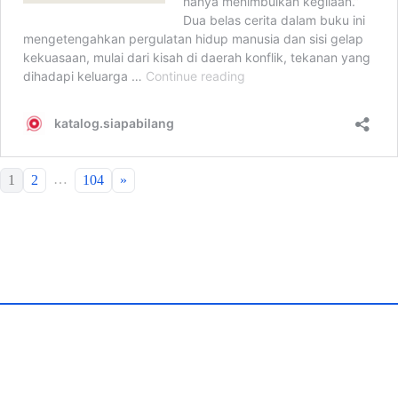
…
1
2
104
»