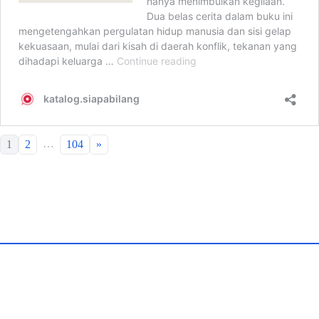
…
1
2
104
»