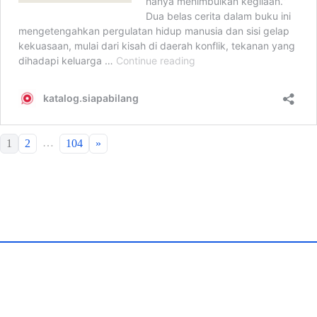
…
1
2
104
»