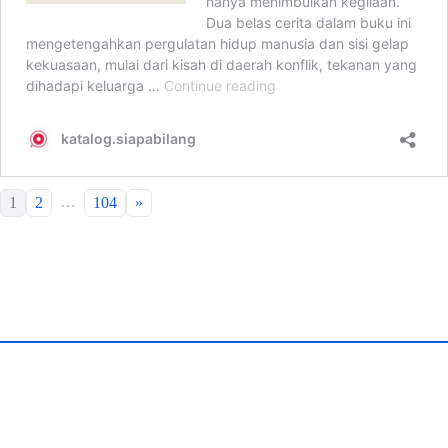
…
1
2
104
»