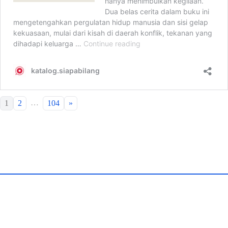
…
1
2
104
»