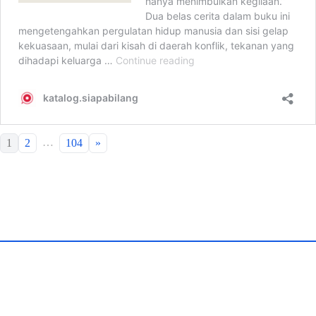
…
1
2
104
»