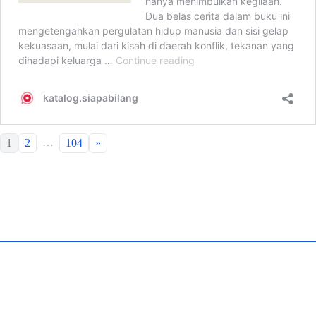
…
1
2
104
»