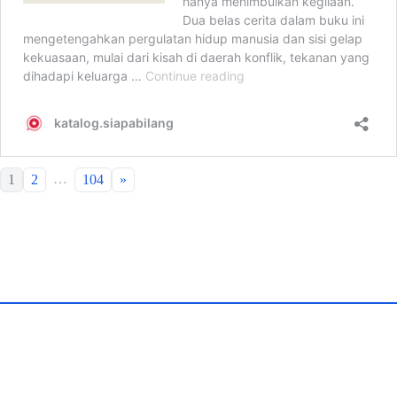
…
1
2
104
»