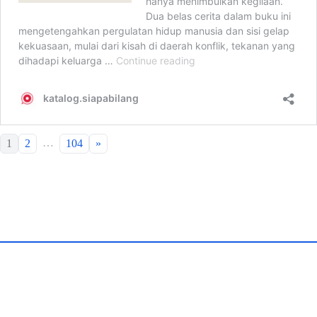
…
1
2
104
»