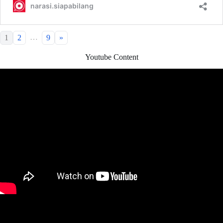
…
1
2
9
»
Youtube Content