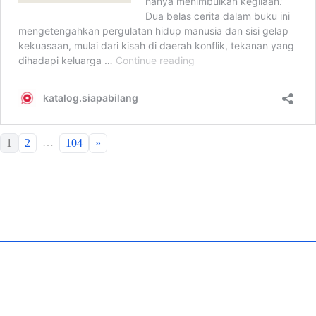
…
1
2
104
»