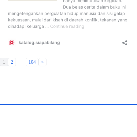
…
1
2
104
»