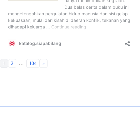
…
1
2
104
»